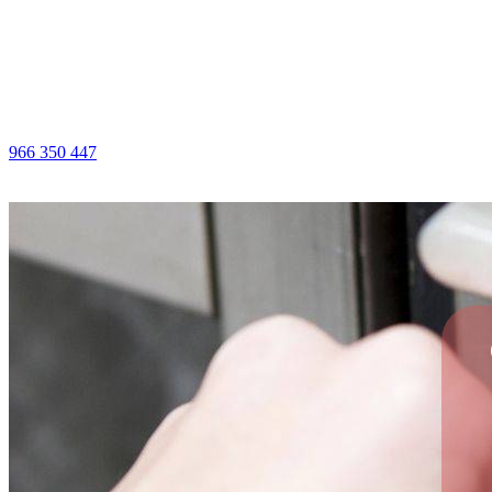
Ir
al
contenido
966 350 447