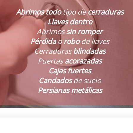
Abrimos todo
tipo de
cerraduras
Llaves
dentro
Abrimos
sin romper
Pérdida
o
robo
de llaves
Cerraduras
blindadas
Puertas
acorazadas
Cajas fuertes
Candados
de suelo
Persianas metálicas